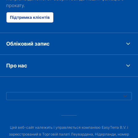
прокату.
Підтримка клієнтів
Обліковий запис
Про нас
Цей веб-сайт належить і управляється компанією EasyTerra B.V. і
зареєстрований в Торговій палаті Леувардена, Нідерланди, номер