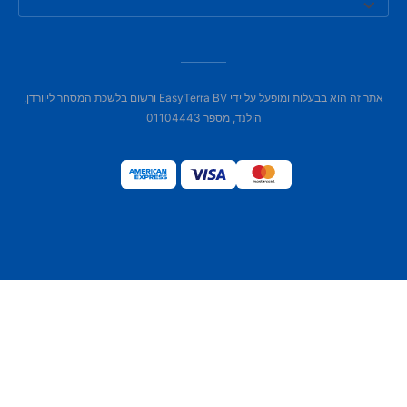
אתר זה הוא בבעלות ומופעל על ידי EasyTerra BV ורשום בלשכת המסחר ליוורדן,
הולנד, מספר 01104443